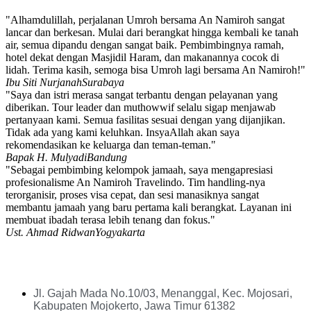
"Alhamdulillah, perjalanan Umroh bersama An Namiroh sangat
lancar dan berkesan. Mulai dari berangkat hingga kembali ke tanah
air, semua dipandu dengan sangat baik. Pembimbingnya ramah,
hotel dekat dengan Masjidil Haram, dan makanannya cocok di
lidah. Terima kasih, semoga bisa Umroh lagi bersama An Namiroh!"
Ibu Siti Nurjanah
Surabaya
"Saya dan istri merasa sangat terbantu dengan pelayanan yang
diberikan. Tour leader dan muthowwif selalu sigap menjawab
pertanyaan kami. Semua fasilitas sesuai dengan yang dijanjikan.
Tidak ada yang kami keluhkan. InsyaAllah akan saya
rekomendasikan ke keluarga dan teman-teman."
Bapak H. Mulyadi
Bandung
"Sebagai pembimbing kelompok jamaah, saya mengapresiasi
profesionalisme An Namiroh Travelindo. Tim handling-nya
terorganisir, proses visa cepat, dan sesi manasiknya sangat
membantu jamaah yang baru pertama kali berangkat. Layanan ini
membuat ibadah terasa lebih tenang dan fokus."
Ust. Ahmad Ridwan
Yogyakarta
Jl. Gajah Mada No.10/03, Menanggal, Kec. Mojosari,
Kabupaten Mojokerto, Jawa Timur 61382