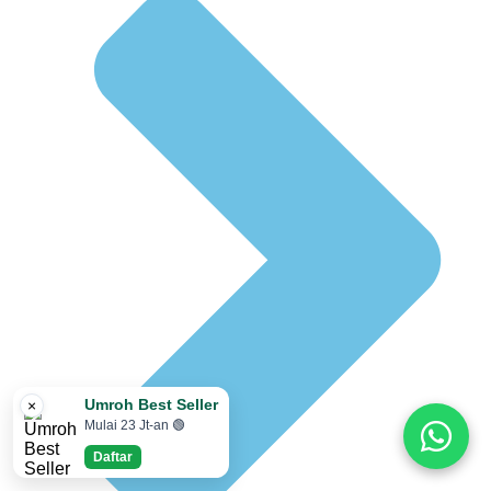
Umroh Best Seller
×
Mulai 23 Jt-an 🟢
Daftar