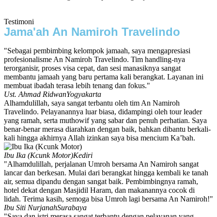
Testimoni
Jama'ah An Namiroh Travelindo
"Sebagai pembimbing kelompok jamaah, saya mengapresiasi
profesionalisme An Namiroh Travelindo. Tim handling-nya
terorganisir, proses visa cepat, dan sesi manasiknya sangat
membantu jamaah yang baru pertama kali berangkat. Layanan ini
membuat ibadah terasa lebih tenang dan fokus."
Ust. Ahmad Ridwan
Yogyakarta
Alhamdulillah, saya sangat terbantu oleh tim An Namiroh
Travelindo. Pelayanannya luar biasa, didampingi oleh tour leader
yang ramah, serta muthowif yang sabar dan penuh perhatian. Saya
benar-benar merasa diarahkan dengan baik, bahkan dibantu berkali-
kali hingga akhirnya Allah izinkan saya bisa mencium Ka’bah.
Ibu Ika (Kcunk Motor)
Kediri
"Alhamdulillah, perjalanan Umroh bersama An Namiroh sangat
lancar dan berkesan. Mulai dari berangkat hingga kembali ke tanah
air, semua dipandu dengan sangat baik. Pembimbingnya ramah,
hotel dekat dengan Masjidil Haram, dan makanannya cocok di
lidah. Terima kasih, semoga bisa Umroh lagi bersama An Namiroh!"
Ibu Siti Nurjanah
Surabaya
"Saya dan istri merasa sangat terbantu dengan pelayanan yang