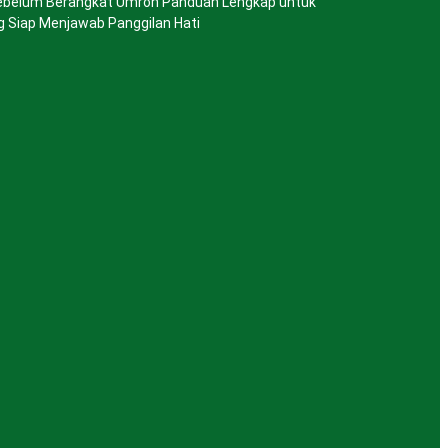
ebelum Berangkat Umroh Panduan Lengkap untuk
 Siap Menjawab Panggilan Hati