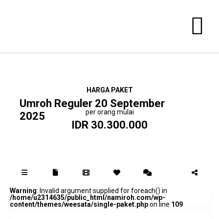
HARGA PAKET
Umroh Reguler 20 September
per orang mulai
2025
IDR 30.300.000
Warning
: Invalid argument supplied for foreach() in
/home/u2314635/public_html/namiroh.com/wp-
content/themes/weesata/single-paket.php
on line
109