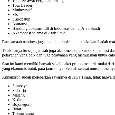
Tiket Pesawat Pergi dan Pulang
Tour Leader
Muthowwif
Visa
Siskopatuh
Asuransi
Handling dokumen dll di Indonesia dan di Arab Saudi
Akomodasi selama di Arab Saudi
Para jamaah nantinya juga akan diperbolehkan melakukan ibadah mand
Tidak hanya itu saja, jamaah juga akan mendapatkan dokumentasi d
pelayanan yang baik dan juga pelayanan yang memuaskan untuk cal
Saat ini kami memiliki banyak sekali paket promo menarik mulai dar
yang ekonomis untuk para jamaahnya. Setelah selesai umroh biasanya
Annamiroh sudah melebarkan sayapnya di Jawa Timur, tidak hanya di
Surabaya
Sidoarjo
Malang
Kediri
Bojonegoro
Blitar
Tulungagung