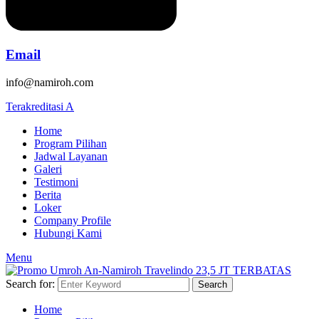
Email
info@namiroh.com
Terakreditasi A
Home
Program Pilihan
Jadwal Layanan
Galeri
Testimoni
Berita
Loker
Company Profile
Hubungi Kami
Menu
Search for:
Search
Home