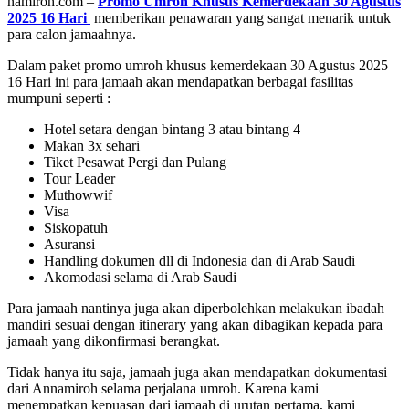
namiroh.com –
Promo Umroh Khusus Kemerdekaan 30 Agustus
2025 16 Hari
memberikan penawaran yang sangat menarik untuk
para calon jamaahnya.
Dalam paket promo umroh khusus kemerdekaan 30 Agustus 2025
16 Hari ini para jamaah akan mendapatkan berbagai fasilitas
mumpuni seperti :
Hotel setara dengan bintang 3 atau bintang 4
Makan 3x sehari
Tiket Pesawat Pergi dan Pulang
Tour Leader
Muthowwif
Visa
Siskopatuh
Asuransi
Handling dokumen dll di Indonesia dan di Arab Saudi
Akomodasi selama di Arab Saudi
Para jamaah nantinya juga akan diperbolehkan melakukan ibadah
mandiri sesuai dengan itinerary yang akan dibagikan kepada para
jamaah yang dikonfirmasi berangkat.
Tidak hanya itu saja, jamaah juga akan mendapatkan dokumentasi
dari Annamiroh selama perjalana umroh. Karena kami
menempatkan kepuasan dari jamaah di urutan pertama, kami