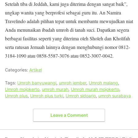
Setelah tiba di Jeddah, kami juga diterima dengan sangat baik”,
ungkap wanita yang berprofesi sebagai guru itu. An Namira
Travelindo adalah pilihan tepat untuk membantu mewujudkan niat
Anda menunaikan ibadah umroh di tanah suci. Dapatkan segera
berbagai fasilitas seperti yang diterima oleh Sholeh dan Kholifah
serta ratusan Jemaah lainnya dengan menghubungi nomor 0812-
3184-1090 atau 0858-5587-3076 atau 0852-3007-0042.
Categories:
Artikel
Tags:
Umroh banyuwangi
,
umroh jember
,
Umroh malang
,
Umroh mojokerto
,
umroh murah
,
Umroh murah mojokerto
,
Umroh plus
,
Umroh plus turki
,
Umroh sidoarjo
,
umroh surabaya
Leave a Comment