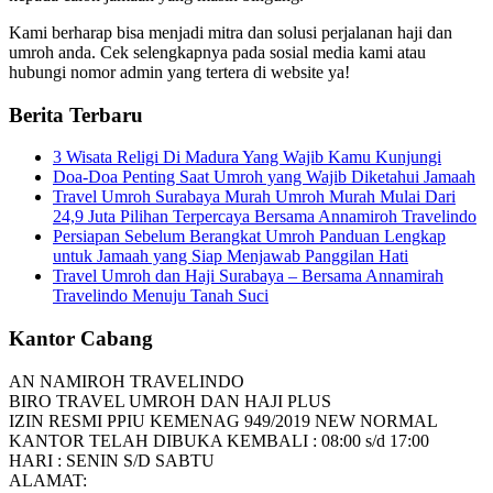
Kami berharap bisa menjadi mitra dan solusi perjalanan haji dan
umroh anda. Cek selengkapnya pada sosial media kami atau
hubungi nomor admin yang tertera di website ya!
Berita Terbaru
3 Wisata Religi Di Madura Yang Wajib Kamu Kunjungi
Doa-Doa Penting Saat Umroh yang Wajib Diketahui Jamaah
Travel Umroh Surabaya Murah Umroh Murah Mulai Dari
24,9 Juta Pilihan Terpercaya Bersama Annamiroh Travelindo
Persiapan Sebelum Berangkat Umroh Panduan Lengkap
untuk Jamaah yang Siap Menjawab Panggilan Hati
Travel Umroh dan Haji Surabaya – Bersama Annamirah
Travelindo Menuju Tanah Suci
Kantor Cabang
AN NAMIROH TRAVELINDO
BIRO TRAVEL UMROH DAN HAJI PLUS
IZIN RESMI PPIU KEMENAG 949/2019 NEW NORMAL
KANTOR TELAH DIBUKA KEMBALI : 08:00 s/d 17:00
HARI : SENIN S/D SABTU
ALAMAT: