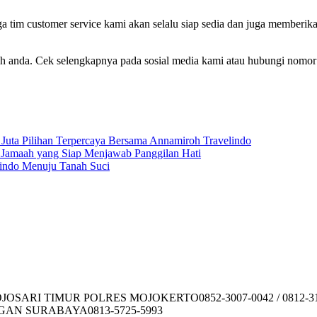
im customer service kami akan selalu siap sedia dan juga memberik
oh anda. Cek selengkapnya pada sosial media kami atau hubungi nomor 
uta Pilihan Terpercaya Bersama Annamiroh Travelindo
Jamaah yang Siap Menjawab Panggilan Hati
lindo Menuju Tanah Suci
SARI TIMUR POLRES MOJOKERTO0852-3007-0042 / 0812-31
GAN SURABAYA0813-5725-5993