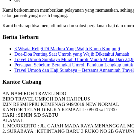
Kami berkomitmen memberikan pelayanan yang memuaskan, sehingga t
calon jamaah yang masih bingung.
Kami berharap bisa menjadi mitra dan solusi perjalanan haji dan umr
Berita Terbaru
3 Wisata Religi Di Madura Yang Wajib Kamu Kunjungi
Doa-Doa Penting Saat Umroh yang Wajib Diketahui Jamaah
Travel Umroh Surabaya Murah Umroh Murah Mulai Dari 24,9 J
Persiapan Sebelum Berangkat Umroh Panduan Lengkap untuk 
Travel Umroh dan Haji Surabaya – Bersama Annamirah Trave
Kantor Cabang
AN NAMIROH TRAVELINDO
BIRO TRAVEL UMROH DAN HAJI PLUS
IZIN RESMI PPIU KEMENAG 949/2019 NEW NORMAL
KANTOR TELAH DIBUKA KEMBALI : 08:00 s/d 17:00
HARI : SENIN S/D SABTU
ALAMAT:
1. MOJOKERTO : JL. GAJAH MADA RAYA MENANGGAL MOJO
2. SURABAYA : KETINTANG BARU 3 RUKO NO 2B GAYUN