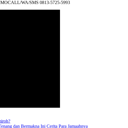
MOCALL/WA/SMS 0813-5725-5993
miroh?
Tenang dan Bermakna Ini Cerita Para Jamaahnya