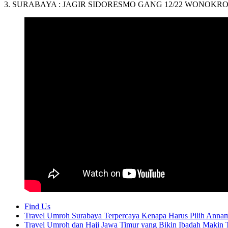
3. SURABAYA : JAGIR SIDORESMO GANG 12/22 WONOKRO
Find Us
Travel Umroh Surabaya Terpercaya Kenapa Harus Pilih Anna
Travel Umroh dan Haji Jawa Timur yang Bikin Ibadah Makin 